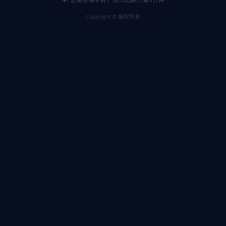
间，开启产业前沿探索之行。在工作人员引导下，师生依次参
机等核心装备的生产流程。通过现场讲解与图文展示，师生深入
能源生产等方面的创新成果。对产业一线的直观体验，为学生架