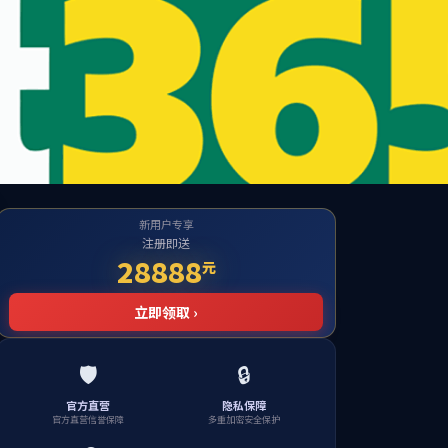
大学主页
生培养
培训服务
下载中心
联系我们