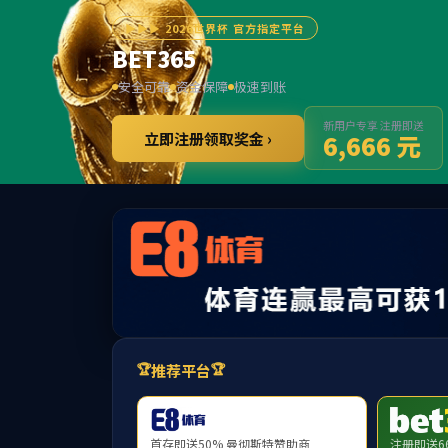
首页
学院概况
师资队伍
学科建设