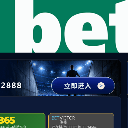
电竞比分网 - 实时赛事数据与专业分析
电竞比分网 - 实时赛事数据与专业分析
人才培养
科学研究
赛事数据
学生工作
招