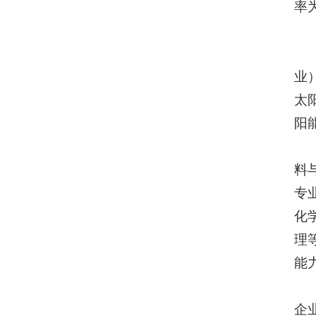
率为
业
太
阳
料
专
化
理
能
企