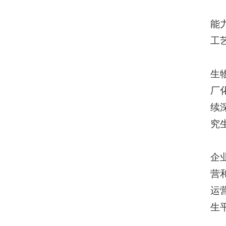
能
工
生
厂
续
究
企
营
运
生平