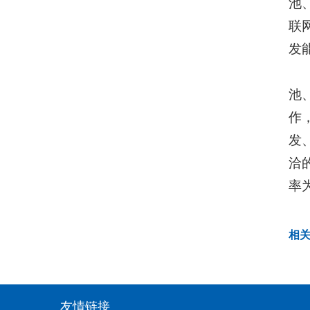
池
联
发
池
作
发
洽
率为
相
友情链接