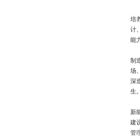
培
计
能
制
场
深
生
新
建
管