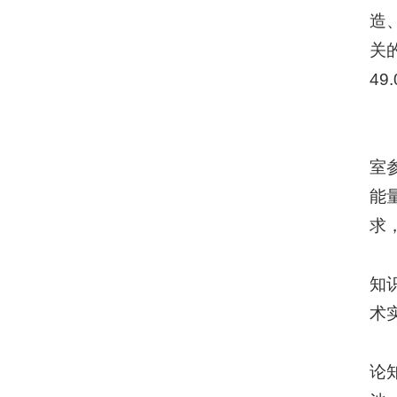
造
关
49
室
能
求
知
术
论