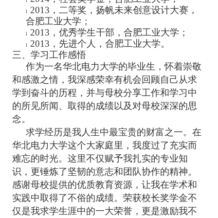
l
2013
，
二等奖
，扬帆未来创意设计大赛，
l
合肥工业大学；
2013
，
优秀学生干部
，合肥工业大学；
l
2013
，
先进个人
，合肥工业大学。
l
三、学习工作感悟
作为一名华北电力大学的毕业生，怀着崇敬
和感激之情，我深感荣幸有机会回顾自己从求
学到奋斗的历程，并与母校分享工作和学习中
的所见所闻、取得的成绩以及对母校深深的思
念。
求学经历是我人生中最宝贵的财富之一。在
华北电力大学这个大家庭里，我度过了充实而
难忘的时光。这里不仅赋予我扎实的专业知
识，更锤炼了坚韧的意志和团队协作的精神。
感谢母校提供的优质教育资源，让我在学术和
实践中取得了不俗的成绩。荣获校长奖学金不
仅是我求学生涯中的一大荣誉，更是激励我不