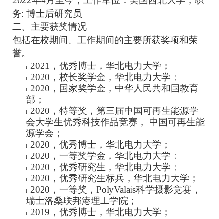
2022
年4月至今，工作单位：美国西北大学，职
务: 博士后研究员
二、主要获奖情况
包括在校期间、工作期间的主要所获奖项和荣
誉。
2021
，
优秀博士
，华北电力大学；
l
2020
，
校长奖学金
，华北电力大学；
l
2020
，
国家奖学金
，中华人民共和国教育
l
部；
2020
，
特等奖
，第三届中国可再生能源学
l
会大学生优秀科技作品竞赛， 中国可再生能
源学会；
2020
，
优秀博士
，华北电力大学；
l
2020
，
一等奖学金
，华北电力大学；
l
2020
，
优秀研究生
，华北电力大学；
l
2020
，
优秀研究生标兵
，华北电力大学；
l
2020
，
一等奖
，PolyValais科学摄影竞赛，
l
瑞士洛桑联邦港理工学院；
2019
，
优秀博士
，华北电力大学；
l