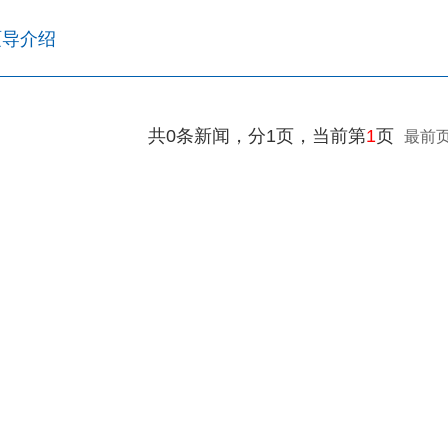
硕导介绍
共0条新闻，分1页，当前第
1
页
最前